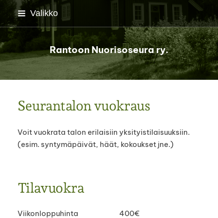
Siirry
Valikko
sivun
sisältöön
Rantoon Nuorisoseura ry.
Seurantalon vuokraus
Voit vuokrata talon erilaisiin yksityistilaisuuksiin.
(esim. syntymäpäivät, häät, kokoukset jne.)
Tilavuokra
Viikonloppuhinta 400€